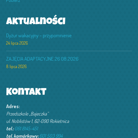
Pobierz
Aktualności
Dyżur wakacyjny – przypomnienie
24 lipca 2026
ZAJĘCIA ADAPTACYJNE 26.08.2026
8 lipca 2026
Kontakt
Adres:
Przedszkole „Bajeczka”
ul. Noblistów 1, 62-090 Rokietnica
tel.:
061 8145-451
tel. komórkowy:
601 503 994‬