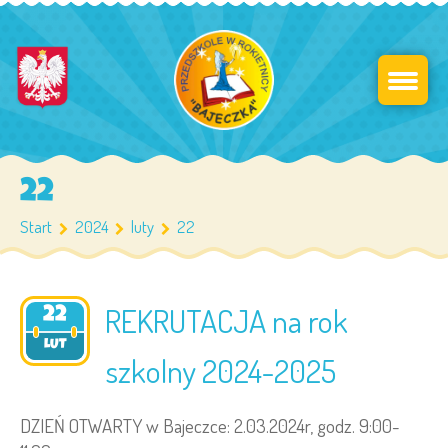
22
Start
2024
luty
22
REKRUTACJA na rok
22
2024
LUT
szkolny 2024-2025
DZIEŃ OTWARTY w Bajeczce: 2.03.2024r, godz. 9:00-