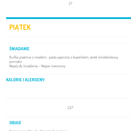
1,7
PIĄTEK
ŚNIADANIE
Bułka pszenna z masłem , pasta jajeczna z koperkiem, serek śmietankowy,
pomidor
Napój do śniadania – Napar owocowy
KALORIE I ALERGENY:
1,3,7
OBIAD