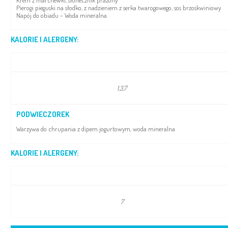
Krem z marchewki, słonecznik prażony
Pierogi pieguski na słodko, z nadzieniem z serka twarogowego, sos brzoskwiniowy
Napój do obiadu – Woda mineralna
KALORIE I ALERGENY:
1,3,7
PODWIECZOREK
Warzywa do chrupania z dipem jogurtowym, woda mineralna
KALORIE I ALERGENY:
7