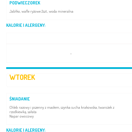
PODWIECZOREK
Jabłko, wafle ryżowe 2szt., woda mineralna
KALORIE I ALERGENY:
–
WTOREK
ŚNIADANIE
Chleb razowy i pszenny z masłem, szynka sucha krakowska, twarożek z
rzodkiewką, sałata
Napar owocowy
KALORIE I ALERGENY: