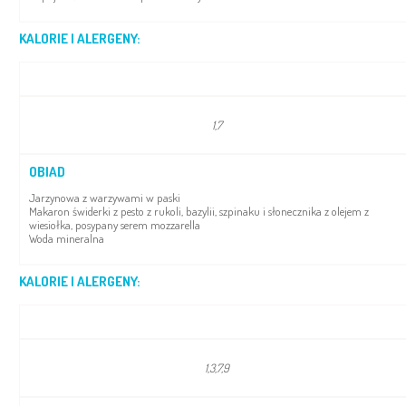
KALORIE I ALERGENY:
1,7
OBIAD
Jarzynowa z warzywami w paski
Makaron świderki z pesto z rukoli, bazylii, szpinaku i słonecznika z olejem z
wiesiołka, posypany serem mozzarella
Woda mineralna
KALORIE I ALERGENY:
1,3,7,9