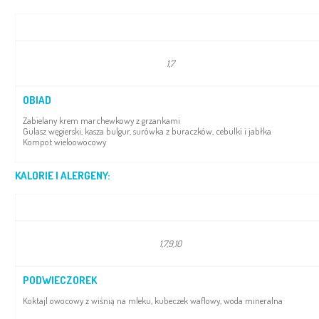
1,7
OBIAD
Zabielany krem marchewkowy z grzankami
Gulasz węgierski, kasza bulgur, surówka z buraczków, cebulki i jabłka
Kompot wieloowocowy
KALORIE I ALERGENY:
1,7,9,10
PODWIECZOREK
Koktajl owocowy z wiśnią na mleku, kubeczek waflowy, woda mineralna