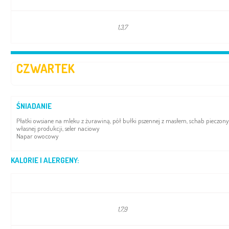
1,3,7
CZWARTEK
ŚNIADANIE
Płatki owsiane na mleku z żurawiną, pół bułki pszennej z masłem, schab pieczony
własnej produkcji, seler naciowy
Napar owocowy
KALORIE I ALERGENY:
1,7,9