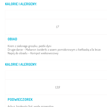
KALORIE I ALERGENY:
1,7
OBIAD
Krem z zielonego groszku, pestki dyni
Drugie danie – Makaron świderki z sosem pomidorowym z kiełbaską a’la leczo
Napój do obiadu – Kompot wieloowocowy
KALORIE I ALERGENY:
1,3,9
PODWIECZOREK
Arbuz, biszkopty 2szt, woda mineralna