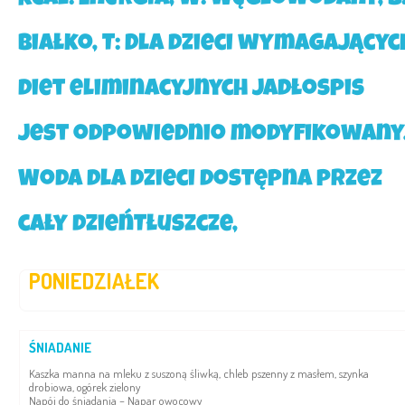
Kcal: Energia, W: Węglowodany, B
Białko, T: Dla dzieci wymagającyc
diet eliminacyjnych jadłospis
jest odpowiednio modyfikowany
Woda dla dzieci dostępna przez
cały dzieńTłuszcze,
PONIEDZIAŁEK
ŚNIADANIE
Kaszka manna na mleku z suszoną śliwką, chleb pszenny z masłem, szynka
drobiowa, ogórek zielony
Napój do śniadania – Napar owocowy