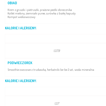
OBIAD
Krem z gruszki i pietruszki, prażone pestki słonecznika
Kotlet mielony, ziemniaki puree, surówka z białej kapusty
Kompot wieloowocowy
KALORIE I ALERGENY:
1,3,7,9
PODWIECZOREK
Smoothie owocowe z truskawką, herbatniki be-be 2 szt., woda mineralna
KALORIE I ALERGENY:
1,3,7