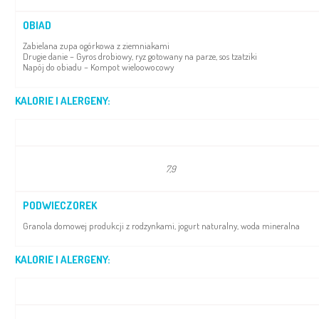
OBIAD
Zabielana zupa ogórkowa z ziemniakami
Drugie danie – Gyros drobiowy, ryz gotowany na parze, sos tzatziki
Napój do obiadu – Kompot wieloowocowy
KALORIE I ALERGENY:
7,9
PODWIECZOREK
Granola domowej produkcji z rodzynkami, jogurt naturalny, woda mineralna
KALORIE I ALERGENY: