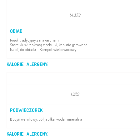
1,4,3,7,9
OBIAD
Rosół tradycyjny z makaronem
Szare kluski z okrasą z cebulki, kapusta gotowana
Napój do obiadu – Kompot wieloowocowy
KALORIE I ALERGENY:
1,3,7,9
PODWIECZOREK
Budyń waniliowy, pół jabłka, woda mineralna
KALORIE I ALERGENY: