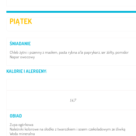
PIĄTEK
ŚNIADANIE
Chleb żytni i pszenny z masłem, pasta rybna a’la paprykarz, ser żółty, pomidor
Napar owocowy
KALORIE I ALERGENY:
1,4,7
OBIAD
Zupa ogórkowa
Naleśniki kolorowe na słodko z twarożkiem i sosem czekoladowym ze śliwką
Woda mineralna