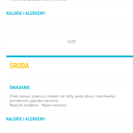
KALORIE I ALERGENY:
1,3,7,9
ŚRODA
ŚNIADANIE
Chleb razowy i pszenny z masłem, ser żółty, pasta rybna z marchewką i
pomidorami, papryka czerwona
Napój do śniadania – Napar owocowy
KALORIE I ALERGENY: