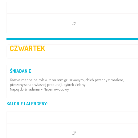
1,7
CZWARTEK
ŚNIADANIE
Kaszka manna na mleku z musem gruszkowym, chleb pszenny z masłem,
pieczony schab własnej produkcji, ogórek zielony
Napój do śniadania – Napar owocowy
KALORIE I ALERGENY:
1,7