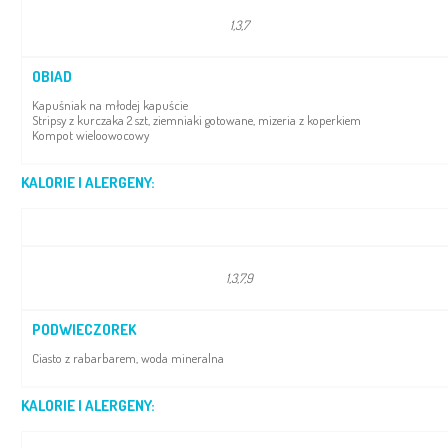
1,3,7
OBIAD
Kapuśniak na młodej kapuście
Stripsy z kurczaka 2 szt, ziemniaki gotowane, mizeria z koperkiem
Kompot wieloowocowy
KALORIE I ALERGENY:
1,3,7,9
PODWIECZOREK
Ciasto z rabarbarem, woda mineralna
KALORIE I ALERGENY: