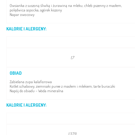
Owsianka z suszoną śliwką i żurawiną na mleku, chleb pszenny z masłem,
polędwica sopocka, ogórek kiszony
Napar owocowy
KALORIE I ALERGENY:
1,7
OBIAD
Zabielana zupa kalafiorowa
Kotlet schabowy, ziemniaki puree z masłem i mlekiem, tarte buraczki
Napój do obiadu – Woda mineralna
KALORIE I ALERGENY:
1,3,7,9