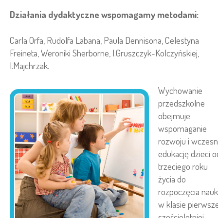
Działania dydaktyczne wspomagamy metodami:
Carla Orfa, Rudolfa Labana, Paula Dennisona, Celestyna
Freineta, Weroniki Sherborne, I.Gruszczyk-Kolczyńskiej,
I.Majchrzak.
Wychowanie
przedszkolne
obejmuje
wspomaganie
rozwoju i wczes
edukację dzieci o
trzeciego roku
życia do
rozpoczęcia nauk
w klasie pierwsze
sześcioletniej