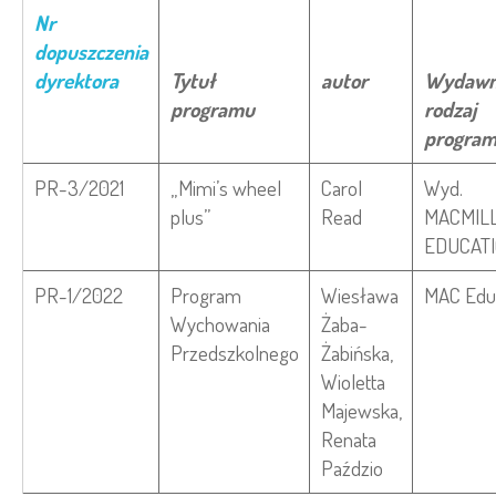
Nr
dopuszczenia
dyrektora
Tytuł
autor
Wydawn
programu
rodzaj
progra
PR-3/2021
„Mimi’s wheel
Carol
Wyd.
plus”
Read
MACMIL
EDUCAT
PR-1/2022
Program
Wiesława
MAC Edu
Wychowania
Żaba-
Przedszkolnego
Żabińska,
Wioletta
Majewska,
Renata
Paździo