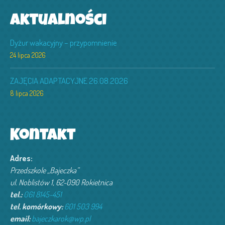
Aktualności
Dyżur wakacyjny – przypomnienie
24 lipca 2026
ZAJĘCIA ADAPTACYJNE 26.08.2026
8 lipca 2026
Kontakt
Adres:
Przedszkole „Bajeczka”
ul. Noblistów 1, 62-090 Rokietnica
tel.:
061 8145-451
tel. komórkowy:
601 503 994‬
email:
bajeczkarok@wp.pl