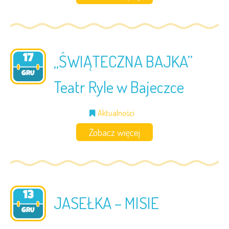
„ŚWIĄTECZNA BAJKA”
17
2024
GRU
Teatr Ryle w Bajeczce
Aktualności
Zobacz więcej
13
JASEŁKA – MISIE
2024
GRU