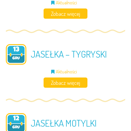
Aktualności
Zobacz więcej
13
JASEŁKA – TYGRYSKI
2024
GRU
Aktualności
Zobacz więcej
12
JASEŁKA MOTYLKI
2024
GRU