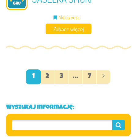
2024
GRU
Aktualności
Zobacz więcej
1
2
3
…
7
Wyszukaj informację: