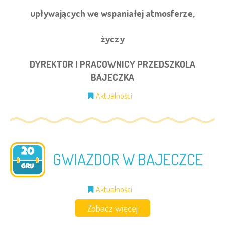
upływających we wspaniałej atmosferze,
życzy
DYREKTOR I PRACOWNICY PRZEDSZKOLA
BAJECZKA
Aktualności
20
GWIAZDOR W BAJECZCE
2024
GRU
Aktualności
Zobacz więcej