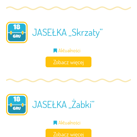
18
JASEŁKA „Skrzaty”
2024
GRU
Aktualności
Zobacz więcej
18
JASEŁKA „Żabki”
2024
GRU
Aktualności
Zobacz więcej