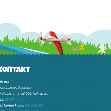
Kontakt
dres:
rzedszkole „Bajeczka”
l. Noblistów 1, 62-090 Rokietnica
el.:
061 8145-451
el. komórkowy:
601 503 994‬