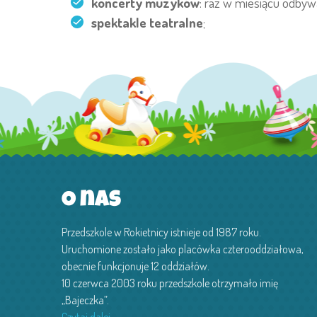
koncerty muzyków
: raz w miesiącu odbyw
spektakle teatralne
;
O nas
Przedszkole w Rokietnicy istnieje od 1987 roku.
Uruchomione zostało jako placówka czterooddziałowa,
obecnie funkcjonuje 12 oddziałów.
10 czerwca 2003 roku przedszkole otrzymało imię
„Bajeczka”.