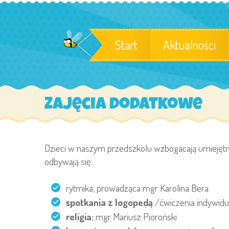
Start
Aktualności
Zajęcia dodatkowe
Dzieci w naszym przedszkolu wzbogacają umiejętno
odbywają się:
rytmika, prowadząca mgr Karolina Bera
spotkania z logopedą
/ćwiczenia indywidu
religia:
mgr Mariusz Pioroński