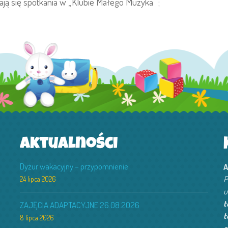
ają się spotkania w „Klubie Małego Muzyka” ;
Aktualności
Dyżur wakacyjny – przypomnienie
A
P
24 lipca 2026
u
t
ZAJĘCIA ADAPTACYJNE 26.08.2026
t
8 lipca 2026