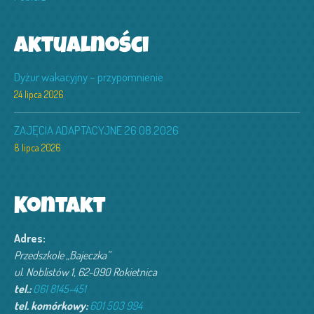
Aktualności
Dyżur wakacyjny – przypomnienie
24 lipca 2026
ZAJĘCIA ADAPTACYJNE 26.08.2026
8 lipca 2026
Kontakt
Adres:
Przedszkole „Bajeczka”
ul. Noblistów 1, 62-090 Rokietnica
tel.:
061 8145-451
tel. komórkowy:
601 503 994‬