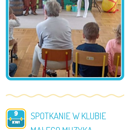
SPOTKANIE W KLUBIE
9
2025
KWI