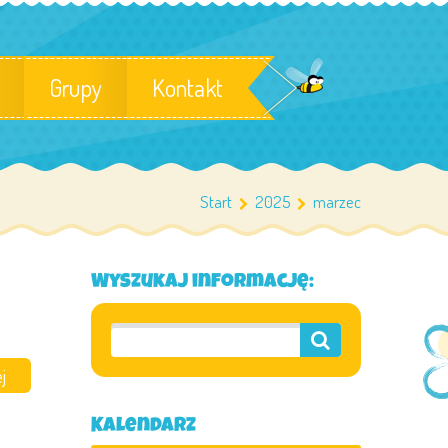
Grupy
Kontakt
Start
2025
marzec
Wyszukaj informację:
j
Kalendarz