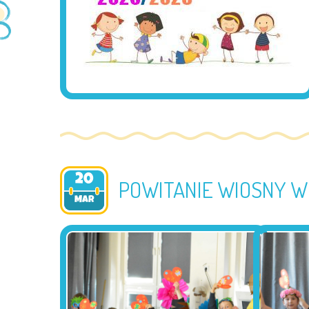
20
POWITANIE WIOSNY W
2025
MAR