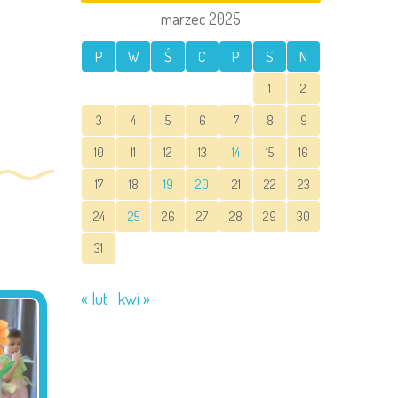
marzec 2025
P
W
Ś
C
P
S
N
1
2
3
4
5
6
7
8
9
10
11
12
13
14
15
16
17
18
19
20
21
22
23
24
25
26
27
28
29
30
31
« lut
kwi »