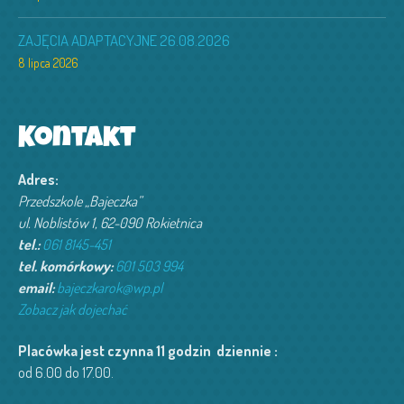
ZAJĘCIA ADAPTACYJNE 26.08.2026
8 lipca 2026
Kontakt
Adres:
Przedszkole „Bajeczka”
ul. Noblistów 1, 62-090 Rokietnica
tel.:
061 8145-451
tel. komórkowy:
601 503 994‬
email:
bajeczkarok@wp.pl
Zobacz jak dojechać
Placówka jest czynna 11 godzin dziennie :
od 6.00 do 17.00.