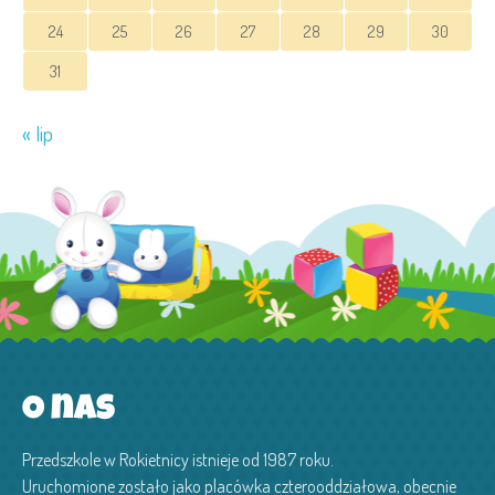
24
25
26
27
28
29
30
31
« lip
O nas
Przedszkole w Rokietnicy istnieje od 1987 roku.
Uruchomione zostało jako placówka czterooddziałowa, obecnie