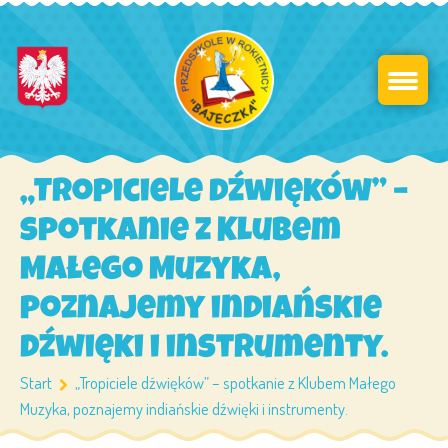
„Tropiciele dźwięków” –
spotkanie z Klubem
Małego Muzyka,
poznajemy indiańskie
dźwięki i instrumenty.
Start
„Tropiciele dźwięków” – spotkanie z Klubem Małego
Muzyka, poznajemy indiańskie dźwięki i instrumenty.