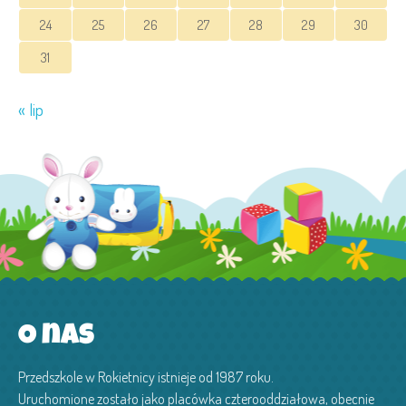
24
25
26
27
28
29
30
31
« lip
O nas
Przedszkole w Rokietnicy istnieje od 1987 roku.
Uruchomione zostało jako placówka czterooddziałowa, obecnie