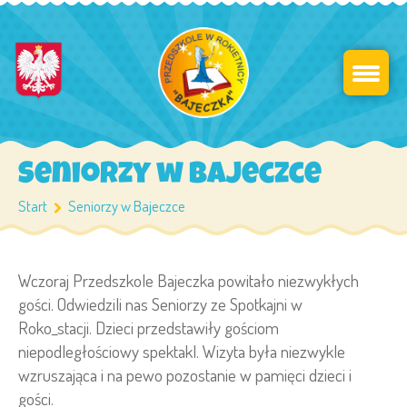
Seniorzy w Bajeczce
Start
Seniorzy w Bajeczce
Wczoraj Przedszkole Bajeczka powitało niezwykłych
gości. Odwiedzili nas Seniorzy ze Spotkajni w
Roko_stacji. Dzieci przedstawiły gościom
niepodległościowy spektakl. Wizyta była niezwykle
wzruszająca i na pewo pozostanie w pamięci dzieci i
gości.