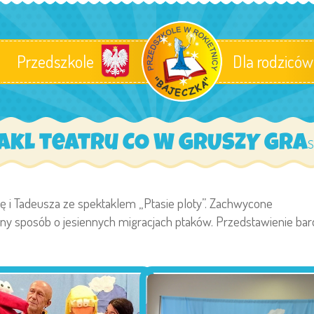
Przedszkole
Dla rodziców
takl teatru CO W GRUSZY GRA
S
ę i Tadeusza ze spektaklem „Ptasie ploty”. Zachwycone
ny sposób o jesiennych migracjach ptaków. Przedstawienie ba