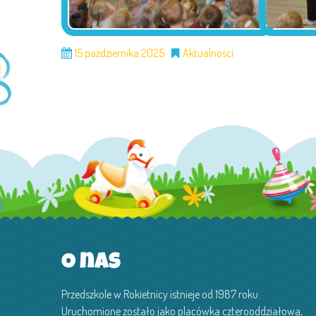
15 października 2025
Aktualności
O nas
Przedszkole w Rokietnicy istnieje od 1987 roku.
Uruchomione zostało jako placówka czterooddziałowa,