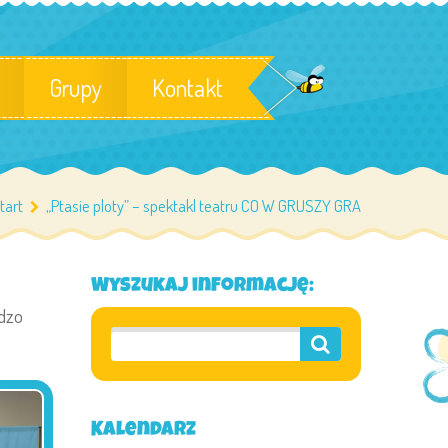
Grupy
Kontakt
tart
„Ptasie ploty” – spektakl teatru CO W GRUSZY GRA
Wyszukaj informację:
rdzo
Kalendarz