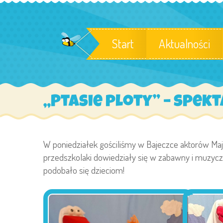
Start
Aktualności
„Ptasie ploty” – spek
W poniedziałek gościliśmy w Bajeczce aktorów Maj
przedszkolaki dowiedziały się w zabawny i muzycz
podobało się dzieciom!