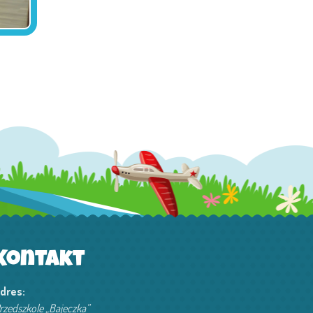
Kontakt
dres:
rzedszkole „Bajeczka”