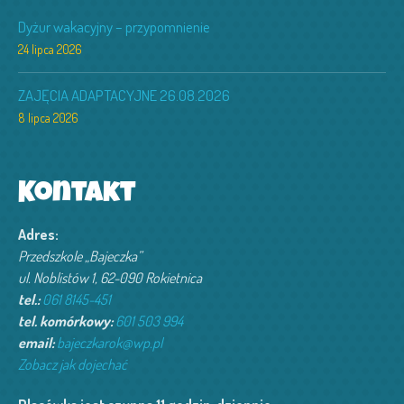
Dyżur wakacyjny – przypomnienie
24 lipca 2026
ZAJĘCIA ADAPTACYJNE 26.08.2026
8 lipca 2026
Kontakt
Adres:
Przedszkole „Bajeczka”
ul. Noblistów 1, 62-090 Rokietnica
tel.:
061 8145-451
tel. komórkowy:
601 503 994‬
email:
bajeczkarok@wp.pl
Zobacz jak dojechać