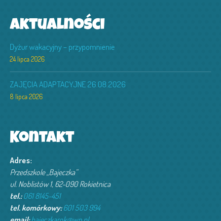
Aktualności
Dyżur wakacyjny – przypomnienie
24 lipca 2026
ZAJĘCIA ADAPTACYJNE 26.08.2026
8 lipca 2026
Kontakt
Adres:
Przedszkole „Bajeczka”
ul. Noblistów 1, 62-090 Rokietnica
tel.:
061 8145-451
tel. komórkowy:
601 503 994‬
email:
bajeczkarok@wp.pl