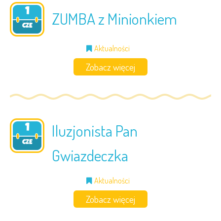
1
ZUMBA z Minionkiem
2023
CZE
Aktualności
Zobacz więcej
Iluzjonista Pan
1
2023
CZE
Gwiazdeczka
Aktualności
Zobacz więcej