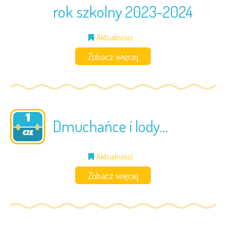
rok szkolny 2023-2024
Aktualności
Zobacz więcej
1
Dmuchańce i lody…
2023
CZE
Aktualności
Zobacz więcej