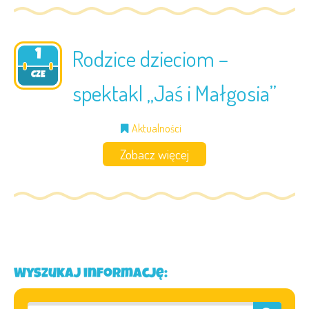
Rodzice dzieciom –
1
2023
CZE
spektakl „Jaś i Małgosia”
Aktualności
Zobacz więcej
Wyszukaj informację: